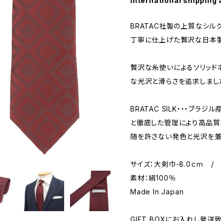
International shipping 
BRATAC社製の上質なシル
丁寧に仕上げた贅沢な日本製
贅沢な糸使いによるソリッド
な光沢と滑らさを追求しまし
BRATAC SILK・・・ブ
と徹底した管理により高品質
随を許さない発色と光沢を兼
サイズ：大剣巾-8.0ｃｍ / 
素材：絹100％
Made In Japan
GIFT BOXにお入れし発送